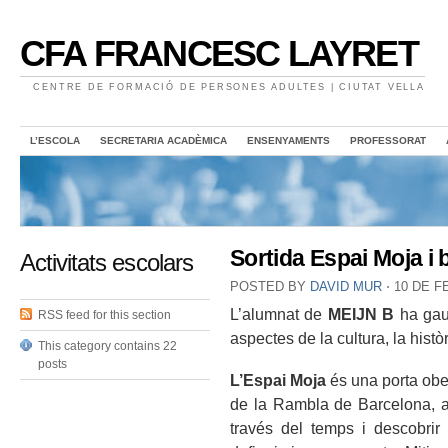
CFA FRANCESC LAYRET
CENTRE DE FORMACIÓ DE PERSONES ADULTES | CIUTAT VELLA
L’ESCOLA
SECRETARIA ACADÈMICA
ENSENYAMENTS
PROFESSORAT
Sortida Espai Moja i 
Activitats escolars
POSTED BY
DAVID MUR
⋅
10 DE F
L’alumnat de
MEIJN B
ha gaud
RSS feed for this section
aspectes de la cultura, la histò
This category contains 22
posts
L’Espai Moja
és una porta ober
de la Rambla de Barcelona, aq
través del temps i descobrir