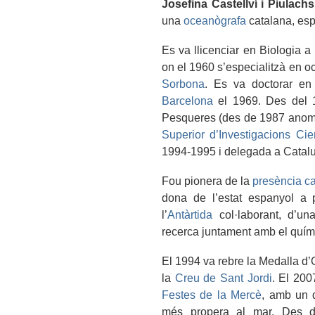
Josefina Castellví i Piulachs
una
oceanògrafa
catalana, esp
Es va llicenciar en Biologia a
on el 1960 s’especialitzà en oc
Sorbona
. Es va doctorar en
Barcelona
el 1969. Des del 19
Pesqueres (des de 1987 ano
Superior d’Investigacions Cien
1994-1995 i delegada a Catal
Fou pionera de la
presència ca
dona de l’estat espanyol a p
l’
Antàrtida
col·laborant, d’una
recerca juntament amb el quím
El 1994 va rebre la Medalla d’O
la
Creu de Sant Jordi
. El 200
Festes de la Mercè
, amb un 
més propera al mar. Des del