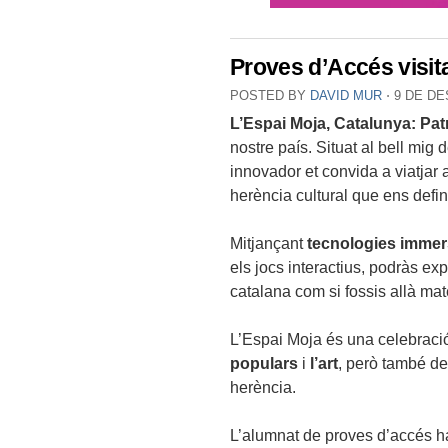
Proves d’Accés visit
POSTED BY
DAVID MUR
⋅
9 DE DE
L’Espai Moja, Catalunya: Pat
nostre país. Situat al bell mi
innovador et convida a viatjar 
herència cultural que ens defin
Mitjançant
tecnologies immer
els jocs interactius, podràs ex
catalana com si fossis allà mat
L’Espai Moja és una celebraci
populars
i
l’art
, però també d
herència.
L’alumnat de proves d’accés ha