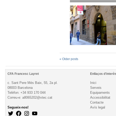
«
Older posts
CFA Francesc Layret
Enllaços d'interè
c. Sant Pere Més Baix, 55, 2a pl.
Inici
08003 Barcelona
Serveis
Telèfon: +34 933 170 044
Equipaments
Correu-e: a8065202@xtec.cat
Accessibilitat
Contacte
Segueix-nos!
Avís legal