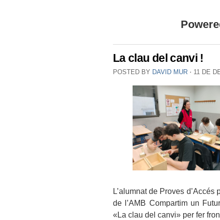
Powere
La clau del canvi !
POSTED BY
DAVID MUR
⋅
11 DE D
L’alumnat de Proves d’Accés p
de l’AMB Compartim un Futur, 
«La clau del canvi» per fer front