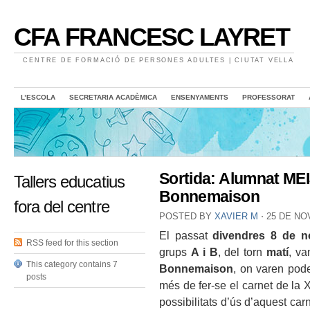
CFA FRANCESC LAYRET
CENTRE DE FORMACIÓ DE PERSONES ADULTES | CIUTAT VELLA
L’ESCOLA
SECRETARIA ACADÈMICA
ENSENYAMENTS
PROFESSORAT
Sortida: Alumnat MEI
Tallers educatius
Bonnemaison
fora del centre
POSTED BY
XAVIER M
⋅
25 DE NO
El passat
divendres 8 de 
RSS feed for this section
grups
A i B
, del torn
matí
, va
This category contains 7
Bonnemaison
, on varen pode
posts
més de fer-se el carnet de la X
possibilitats d’ús d’aquest car