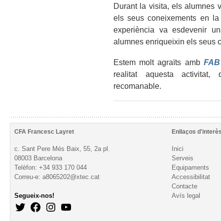
Durant la visita, els alumnes
els seus coneixements en la
experiència va esdevenir una
alumnes enriqueixin els seus co
Estem molt agraïts amb
FAB 
realitat aquesta activitat
recomanable.
CFA Francesc Layret
Enllaços d'interè
c. Sant Pere Més Baix, 55, 2a pl.
Inici
08003 Barcelona
Serveis
Telèfon: +34 933 170 044
Equipaments
Correu-e: a8065202@xtec.cat
Accessibilitat
Contacte
Segueix-nos!
Avís legal