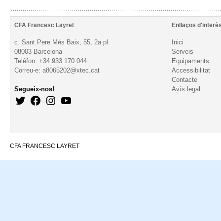
CFA Francesc Layret
Enllaços d'interè
c. Sant Pere Més Baix, 55, 2a pl.
Inici
08003 Barcelona
Serveis
Telèfon: +34 933 170 044
Equipaments
Correu-e: a8065202@xtec.cat
Accessibilitat
Contacte
Segueix-nos!
Avís legal
CFA FRANCESC LAYRET