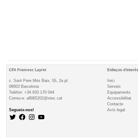
CFA Francesc Layret
Enllaços d'interè
c. Sant Pere Més Baix, 55, 2a pl.
Inici
08003 Barcelona
Serveis
Telèfon: +34 933 170 044
Equipaments
Correu-e: a8065202@xtec.cat
Accessibilitat
Contacte
Segueix-nos!
Avís legal