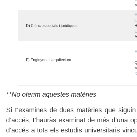
M
E
G
D) Ciències socials i jurídiques
H
E
M
E
F
E) Enginyeria i arquitectura
Q
M
D
**No oferim aquestes matèries
Si t’examines de dues matèries que siguin 
d’accés, t’hauràs examinat de més d’una opci
d’accés a tots els estudis universitaris vin