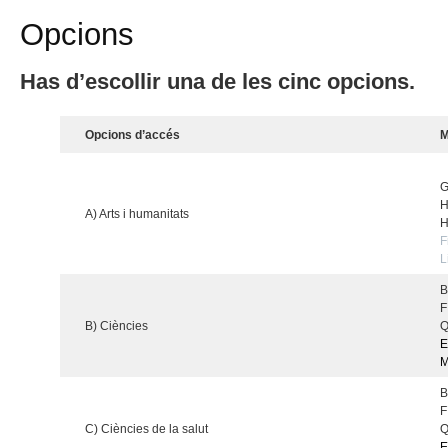
Opcions
Has d’escollir una de les cinc opcions.
Opcions d’accés
M
G
H
A) Arts i humanitats
H
F
L
B
F
B) Ciències
Q
E
M
B
F
C) Ciències de la salut
Q
E