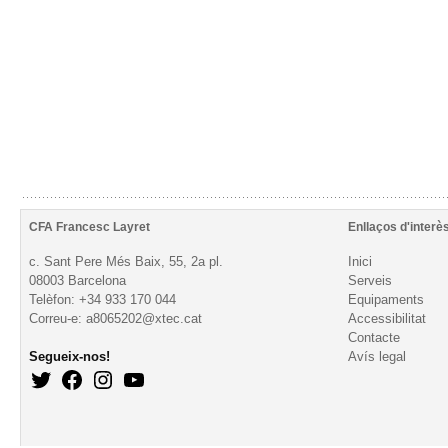
CFA Francesc Layret
Enllaços d'interè
c. Sant Pere Més Baix, 55, 2a pl.
Inici
08003 Barcelona
Serveis
Telèfon: +34 933 170 044
Equipaments
Correu-e: a8065202@xtec.cat
Accessibilitat
Contacte
Segueix-nos!
Avís legal