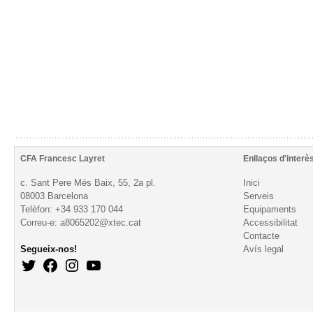
CFA Francesc Layret
Enllaços d'interè
c. Sant Pere Més Baix, 55, 2a pl.
Inici
08003 Barcelona
Serveis
Telèfon: +34 933 170 044
Equipaments
Correu-e: a8065202@xtec.cat
Accessibilitat
Contacte
Segueix-nos!
Avís legal