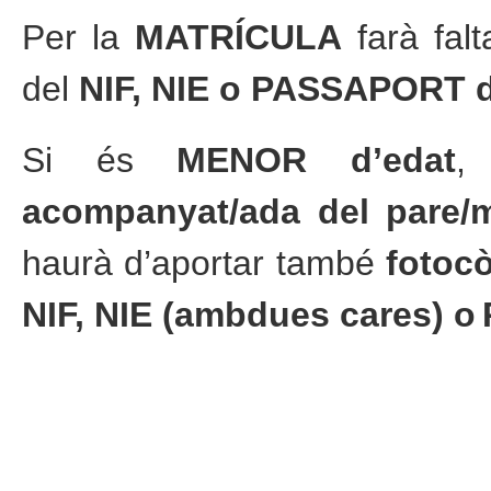
Per la
MATRÍCULA
farà fal
del
NIF, NIE o PASSAPORT d
Si és
MENOR d’edat
,
acompanyat/ada del pare/m
haurà d’aportar també
fotocò
NIF, NIE (ambdues cares) o