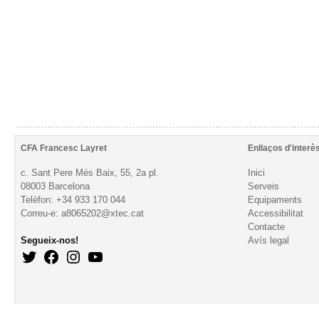
CFA Francesc Layret
Enllaços d'interè
c. Sant Pere Més Baix, 55, 2a pl.
Inici
08003 Barcelona
Serveis
Telèfon: +34 933 170 044
Equipaments
Correu-e: a8065202@xtec.cat
Accessibilitat
Contacte
Segueix-nos!
Avís legal