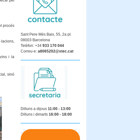
pecte pel
el procés
Sant Pere Més Baix, 55, 2a pl.
08003 Barcelona
·lacions,
Telèfon: +34
933 170 044
Correu-e:
a8065202@xtec.cat
ins i la
ial, sinó
Dilluns a dijous
11:00 - 13:00
Dilluns i dimarts
16:00 - 18:00