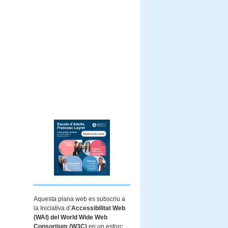
Aquesta plana web es subscriu a
la Iniciativa d’
Accessibilitat Web
(WAI) del World Wide Web
Consortium (W3C)
en un esforç