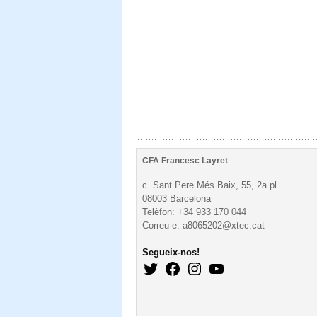
CFA Francesc Layret
c. Sant Pere Més Baix, 55, 2a pl.
08003 Barcelona
Telèfon: +34 933 170 044
Correu-e: a8065202@xtec.cat
Segueix-nos!