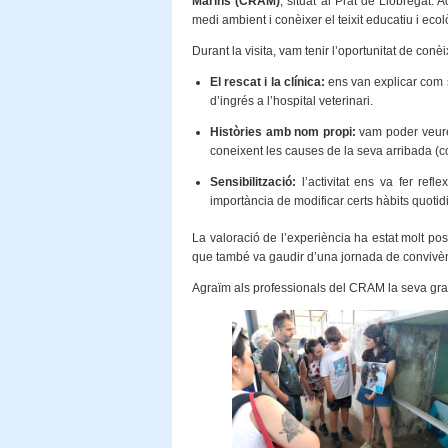
Marins (CRAM)
, situat al Prat de Llobregat.
medi ambient i conèixer el teixit educatiu i eco
Durant la visita, vam tenir l’oportunitat de conè
El rescat i la clínica:
ens van explicar com s
d’ingrés a l’hospital veterinari.
Històries amb nom propi:
vam poder veure 
coneixent les causes de la seva arribada (co
Sensibilització:
l’activitat ens va fer ref
importància de modificar certs hàbits quotidi
La valoració de l’experiència ha estat molt po
que també va gaudir d’una jornada de convivència
Agraïm als professionals del CRAM la seva gran