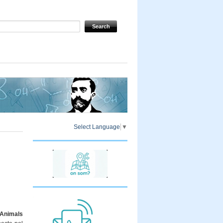
Select Language
▼
’Animals