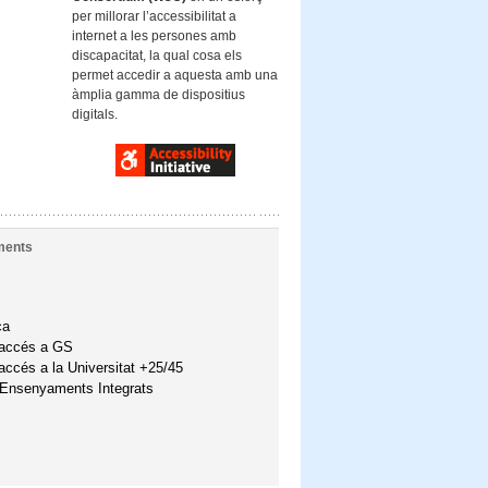
per millorar l’accessibilitat a
internet a les persones amb
discapacitat, la qual cosa els
permet accedir a aquesta amb una
àmplia gamma de dispositius
digitals.
ments
ca
'accés a GS
accés a la Universitat +25/45
'Ensenyaments Integrats