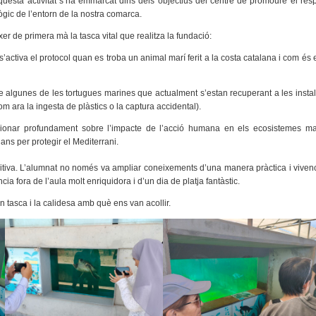
 Aquesta activitat s’ha emmarcat dins dels objectius del centre de promoure el res
lògic de l’entorn de la nostra comarca.
ixer de primera mà la tasca vital que realitza la fundació:
’activa el protocol quan es troba un animal marí ferit a la costa catalana i com és 
algunes de les tortugues marines que actualment s’estan recuperant a les instal
m ara la ingesta de plàstics o la captura accidental).
lexionar profundament sobre l’impacte de l’acció humana en els ecosistemes mar
ans per protegir el Mediterrani.
sitiva. L’alumnat no només va ampliar coneixements d’una manera pràctica i vivenc
 fora de l’aula molt enriquidora i d’un dia de platja fantàstic.
 tasca i la calidesa amb què ens van acollir.