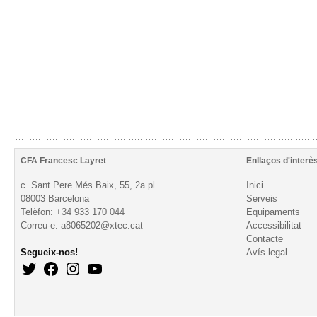
CFA Francesc Layret
Enllaços d'interè
c. Sant Pere Més Baix, 55, 2a pl.
Inici
08003 Barcelona
Serveis
Telèfon: +34 933 170 044
Equipaments
Correu-e: a8065202@xtec.cat
Accessibilitat
Contacte
Segueix-nos!
Avís legal