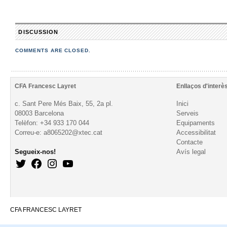
DISCUSSION
COMMENTS ARE CLOSED.
CFA Francesc Layret
Enllaços d'interè
c. Sant Pere Més Baix, 55, 2a pl.
Inici
08003 Barcelona
Serveis
Telèfon: +34 933 170 044
Equipaments
Correu-e: a8065202@xtec.cat
Accessibilitat
Contacte
Segueix-nos!
Avís legal
CFA FRANCESC LAYRET