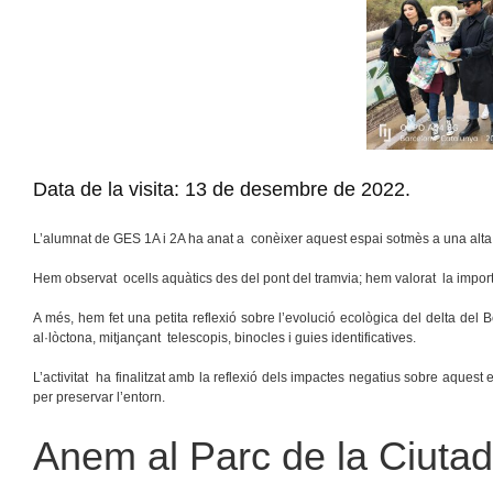
Data de la visita: 13 de desembre de 2022.
L’alumnat de GES 1A i 2A ha anat a conèixer aquest espai sotmès a una alta
Hem observat ocells aquàtics des del pont del tramvia; hem valorat la import
A més, hem fet una petita reflexió sobre l’evolució ecològica del delta del B
al·lòctona, mitjançant telescopis, binocles i guies identificatives.
L’activitat ha finalitzat amb la reflexió dels impactes negatius sobre aques
per preservar l’entorn.
Anem al Parc de la Ciutad