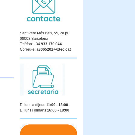
Sant Pere Més Baix, 55, 2a pl.
08003 Barcelona
Telèfon: +34
933 170 044
Correu-e:
a8065202@xtec.cat
Dilluns a dijous
11:00 - 13:00
Dilluns i dimarts
16:00 - 18:00