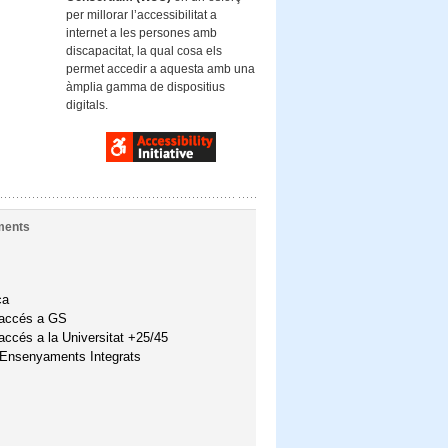
per millorar l’accessibilitat a
internet a les persones amb
discapacitat, la qual cosa els
permet accedir a aquesta amb una
àmplia gamma de dispositius
digitals.
ments
ca
'accés a GS
accés a la Universitat +25/45
'Ensenyaments Integrats