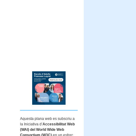
Aquesta plana web es subscriu a
la Iniciativa d’
Accessibilitat Web
(WAI) del World Wide Web
Consortium (W3C)
en un esforç