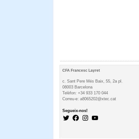
CFA Francesc Layret
c. Sant Pere Més Baix, 55, 2a pl.
08003 Barcelona
Telèfon: +34 933 170 044
Correu-e: a8065202@xtec.cat
Segueix-nos!