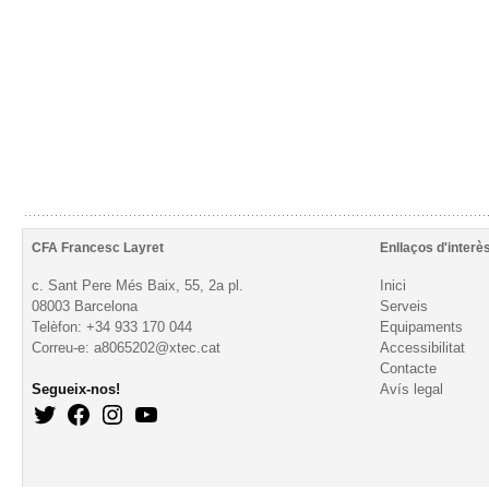
CFA Francesc Layret
Enllaços d'interè
c. Sant Pere Més Baix, 55, 2a pl.
Inici
08003 Barcelona
Serveis
Telèfon: +34 933 170 044
Equipaments
Correu-e: a8065202@xtec.cat
Accessibilitat
Contacte
Segueix-nos!
Avís legal