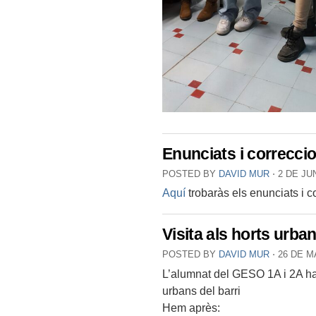
Enunciats i correcc
POSTED BY
DAVID MUR
⋅
2 DE JU
Aquí
trobaràs els enunciats i
Visita als horts urban
POSTED BY
DAVID MUR
⋅
26 DE M
L’alumnat del GESO 1A i 2A han 
urbans del barri
Hem après: