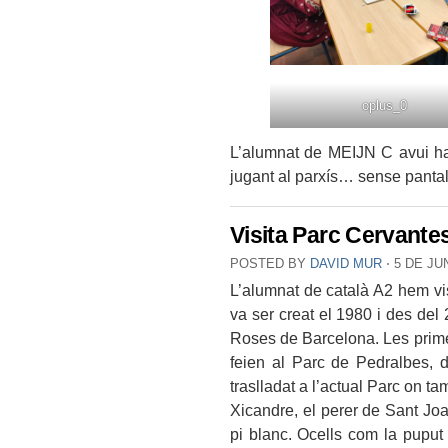
oplus_0
L’alumnat de MEIJN C avui ha c
jugant al parxís… sense pantal
Visita Parc Cervante
POSTED BY
DAVID MUR
⋅
5 DE JU
L’alumnat de català A2 hem vi
va ser creat el 1980 i des del
Roses de Barcelona. Les prime
feien al Parc de Pedralbes, d
traslladat a l’actual Parc on t
Xicandre, el perer de Sant Joan,
pi blanc. Ocells com la puput 