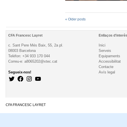
«
Older posts
CFA Francesc Layret
Enllaços d'interè
c. Sant Pere Més Baix, 55, 2a pl.
Inici
08003 Barcelona
Serveis
Telèfon: +34 933 170 044
Equipaments
Correu-e: a8065202@xtec.cat
Accessibilitat
Contacte
Segueix-nos!
Avís legal
CFA FRANCESC LAYRET