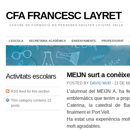
CFA FRANCESC LAYRET
CENTRE DE FORMACIÓ DE PERSONES ADULTES | CIUTAT VELLA
L’ESCOLA
SECRETARIA ACADÈMICA
ENSENYAMENTS
PROFESSORAT
MEIJN surt a conèixer
Activitats escolars
POSTED BY
DAVID MUR
⋅
21 DE N
L’alumnat del MEIJN A, ha fet
RSS feed for this section
emblemàtics que tenim a prop 
This category contains 22
Caterina, la catedral de Bar
posts
finalment el Port Vell.
Ha estat una experiència mol
molt agradables.