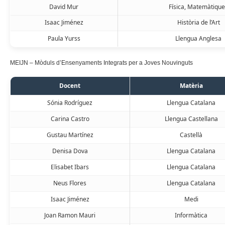
David Mur
Física, Matemàtiqu
Isaac Jiménez
Història de l’Art
Paula Yurss
Llengua Anglesa
MEIJN – Mòduls d’Ensenyaments Integrats per a Joves Nouvinguts
Docent
Matèria
Sónia Rodríguez
Llengua Catalana
Carina Castro
Llengua Castellana
Gustau Martínez
Castellà
Denisa Dova
Llengua Catalana
Elisabet Ibars
Llengua Catalana
Neus Flores
Llengua Catalana
Isaac Jiménez
Medi
Joan Ramon Mauri
Informàtica