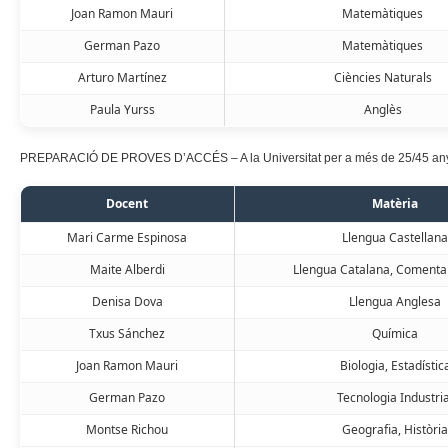
Joan Ramon Mauri
Matemàtiques
German Pazo
Matemàtiques
Arturo Martínez
Ciències Naturals
Paula Yurss
Anglès
PREPARACIÓ DE PROVES D’ACCÉS – A la Universitat per a més de 25/45 any
Docent
Matèria
Mari Carme Espinosa
Llengua Castellan
Maite Alberdi
Llengua Catalana, Comentar
Denisa Dova
Llengua Anglesa
Txus Sánchez
Química
Joan Ramon Mauri
Biologia, Estadístic
German Pazo
Tecnologia Industria
Montse Richou
Geografia, Històri