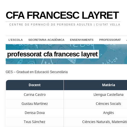
CFA FRANCESC LAYRET
CENTRE DE FORMACIÓ DE PERSONES ADULTES | CIUTAT VELLA
L’ESCOLA
SECRETARIA ACADÈMICA
ENSENYAMENTS
PROFESSORAT
professorat cfa francesc layret
GES – Graduat en Educació Secundària
Docent
Matèria
Carina Castro
Llengua Castellana
Gustau Martínez
Ciències Socials
Denisa Dova
Anglès
Txus Sánchez
Ciències Naturals, Matemàt