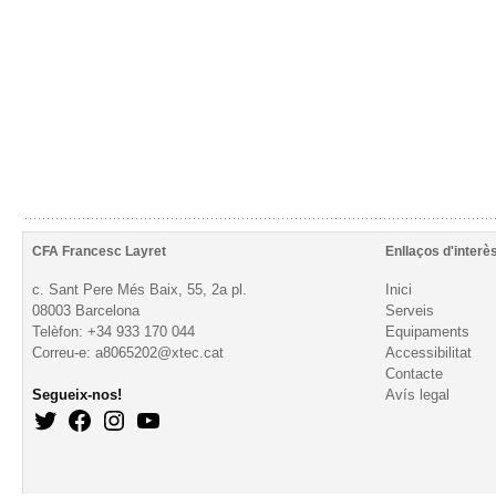
CFA Francesc Layret
Enllaços d'interè
c. Sant Pere Més Baix, 55, 2a pl.
Inici
08003 Barcelona
Serveis
Telèfon: +34 933 170 044
Equipaments
Correu-e: a8065202@xtec.cat
Accessibilitat
Contacte
Segueix-nos!
Avís legal