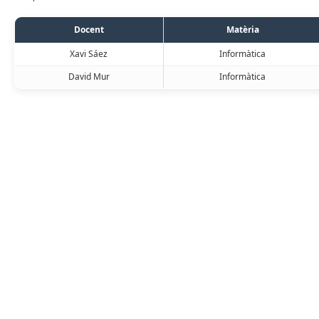
Docent
Matèria
Xavi Sáez
Informàtica
David Mur
Informàtica