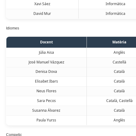
Xavi Sáez
Informàtica
David Mur
Informàtica
Idiomes
Docent
Matèria
Júlia Aisa
Anglès
José Manuel Vázquez
Castellà
Denisa Dova
Català
Elisabet Ibars
Català
Neus Flores
Català
Sara Pecos
Català, Castellà
Susanna Álvarez
Català
Paula Yurss
Anglès
Competic