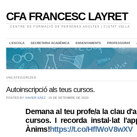
CFA FRANCESC LAYRET
CENTRE DE FORMACIÓ DE PERSONES ADULTES | CIUTAT VELLA
L’ESCOLA
SECRETARIA ACADÈMICA
ENSENYAMENTS
PROFESSORAT
UNCATEGORIZED
Autoinscripció als teus cursos.
POSTED BY
XAVIER SÁEZ
⋅
19 DE SETEMBRE DE 2020
Demana al teu profe/a la clau d'a
cursos. I recorda instal·lat l'a
Ànims!
https://t.co/HflWoV8wXV