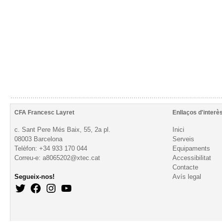
CFA Francesc Layret
Enllaços d'interè
c. Sant Pere Més Baix, 55, 2a pl.
Inici
08003 Barcelona
Serveis
Telèfon: +34 933 170 044
Equipaments
Correu-e: a8065202@xtec.cat
Accessibilitat
Contacte
Segueix-nos!
Avís legal