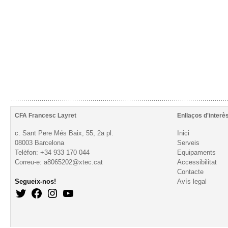
CFA Francesc Layret
Enllaços d'interè
c. Sant Pere Més Baix, 55, 2a pl.
Inici
08003 Barcelona
Serveis
Telèfon: +34 933 170 044
Equipaments
Correu-e: a8065202@xtec.cat
Accessibilitat
Contacte
Segueix-nos!
Avís legal