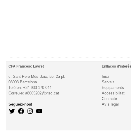
CFA Francesc Layret
Enllaços d'interè
c. Sant Pere Més Baix, 55, 2a pl.
Inici
08003 Barcelona
Serveis
Telèfon: +34 933 170 044
Equipaments
Correu-e: a8065202@xtec.cat
Accessibilitat
Contacte
Segueix-nos!
Avís legal