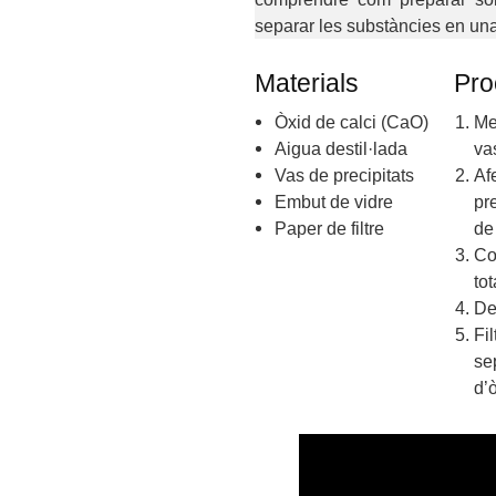
separar les substàncies en un
Materials
Pro
Òxid de calci (CaO)
Me
Aigua destil·lada
va
Vas de precipitats
Af
Embut de vidre
pr
Paper de filtre
de
Co
to
De
Fil
se
d’ò