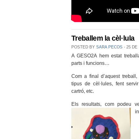
Treballem la cèl·lula
POSTED BY
SARA PECOS
⋅
25 DE
A GESO2A hem estat treballant
parts i funcions…
Com a final d’aquest treball,
tipus de cèl·lules, fent servi
cartró, etc.
Els resultats, com podeu v
i