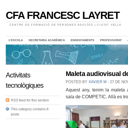
CFA FRANCESC LAYRET
CENTRE DE FORMACIÓ DE PERSONES ADULTES | CIUTAT VELLA
L’ESCOLA
SECRETARIA ACADÈMICA
ENSENYAMENTS
PROFESSORAT
Maleta audiovisual d
Activitats
POSTED BY
XAVIER M
⋅
27 DE NO
tecnològiques
Aquest any, tenim la maleta a
sala de COMPETIC. Allà es trob
RSS feed for this section
This category contains 8
posts