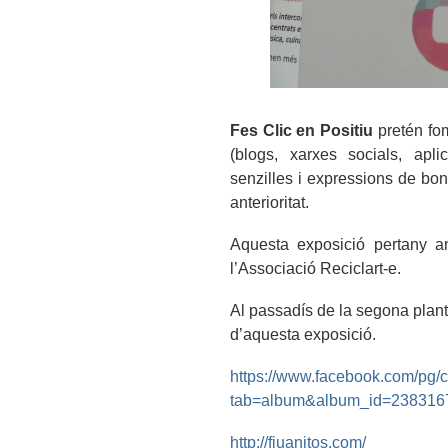
Fes Clic en Positiu
pretén fom
(blogs, xarxes socials, apli
senzilles i expressions de bo
anterioritat.
Aquesta exposició pertany a
l’Associació Reciclart-e.
Al passadís de la segona planta
d’aquesta exposició.
https://www.facebook.com/pg/c
tab=album&album_id=238316
http://fjuanitos.com/