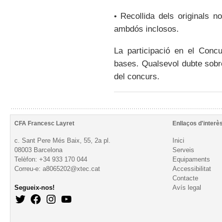
Recollida dels originals no
•
ambdós inclosos.
La participació en el Concu
bases. Qualsevol dubte sobre 
del concurs.
CFA Francesc Layret
Enllaços d'interè
c. Sant Pere Més Baix, 55, 2a pl.
Inici
08003 Barcelona
Serveis
Telèfon: +34 933 170 044
Equipaments
Correu-e: a8065202@xtec.cat
Accessibilitat
Contacte
Segueix-nos!
Avís legal