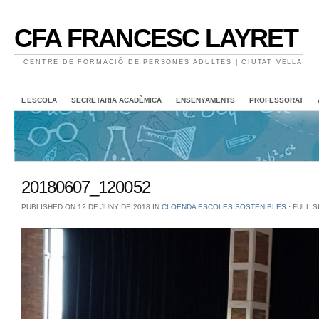
CFA FRANCESC LAYRET
CENTRE DE FORMACIÓ DE PERSONES ADULTES | CIUTAT VELLA
L’ESCOLA
SECRETARIA ACADÈMICA
ENSENYAMENTS
PROFESSORAT
20180607_120052
PUBLISHED ON 12 DE JUNY DE 2018 IN
CLOENDA ESCOLES SOSTENIBLES
⋅
FULL S