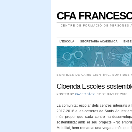
CFA FRANCESC
CENTRE DE FORMACIÓ DE PERSONES A
L’ESCOLA
SECRETARIA ACADÈMICA
ENSE
SORTIDES DE CAIRE CIENTÍFIC
,
SORTIDES 
Cloenda Escoles sostenibl
POSTED BY
XAVIER SÁEZ
⋅
12 DE JUNY DE 2018
La comunitat escolar dels centres integrats a 
2017-2018 a les cotxeres de Sants. Aquest acte 
més proper que cada centre ha desenvolupat 
sostenibilitat amb el seu projecte «No embrut
Mobilitat, hem remarcat una vegada més que ‘l’