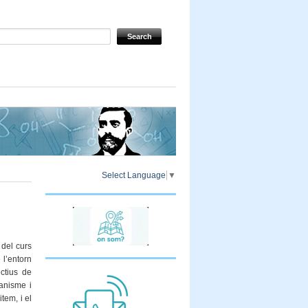
Select Language
▼
 del curs
 l’entorn
ctius de
banisme i
tem, i el