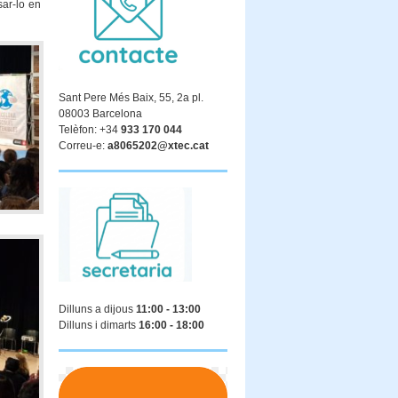
ar-lo en
Sant Pere Més Baix, 55, 2a pl.
08003 Barcelona
Telèfon: +34
933 170 044
Correu-e:
a8065202@xtec.cat
Dilluns a dijous
11:00 - 13:00
Dilluns i dimarts
16:00 - 18:00