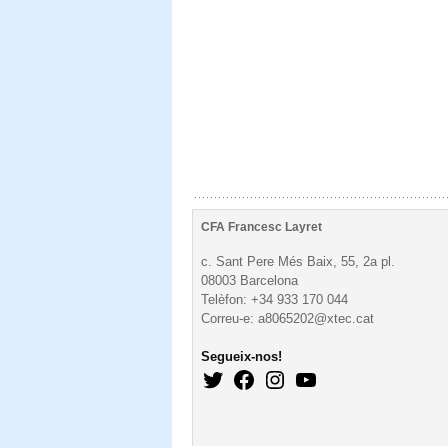
CFA Francesc Layret
c. Sant Pere Més Baix, 55, 2a pl.
08003 Barcelona
Telèfon: +34 933 170 044
Correu-e: a8065202@xtec.cat
Segueix-nos!