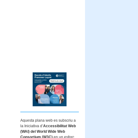
Aquesta plana web es subscriu a
la Iniciativa d’
Accessibilitat Web
(WAI) del World Wide Web
Consortium (W3C)
en un esforç