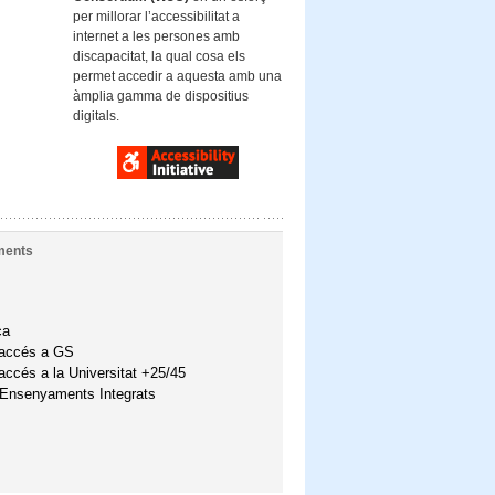
per millorar l’accessibilitat a
internet a les persones amb
discapacitat, la qual cosa els
permet accedir a aquesta amb una
àmplia gamma de dispositius
digitals.
ments
ca
'accés a GS
accés a la Universitat +25/45
'Ensenyaments Integrats