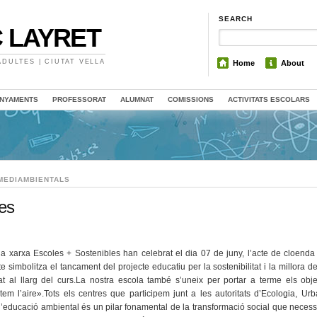
SEARCH
 LAYRET
DULTES | CIUTAT VELLA
Home
About
NYAMENTS
PROFESSORAT
ALUMNAT
COMISSIONS
ACTIVITATS ESCOLARS
MEDIAMBIENTALS
es
la xarxa Escoles + Sostenibles han celebrat el dia 07 de juny, l’acte de cloenda
simbolitza el tancament del projecte educatiu per la sostenibilitat i la millora de
al llarg del curs.La nostra escola també s’uneix per portar a terme els obje
em l’aire».Tots els centres que participem junt a les autoritats d’Ecologia, Ur
educació ambiental és un pilar fonamental de la transformació social que necessi