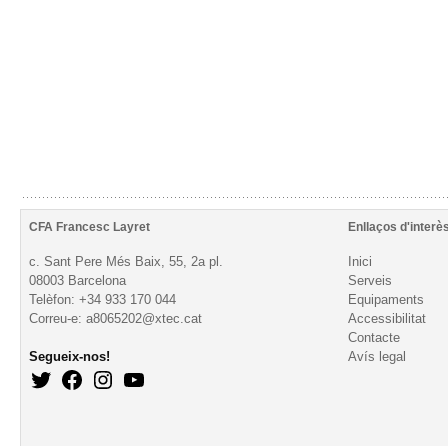
CFA Francesc Layret
Enllaços d'interè
c. Sant Pere Més Baix, 55, 2a pl.
Inici
08003 Barcelona
Serveis
Telèfon: +34 933 170 044
Equipaments
Correu-e: a8065202@xtec.cat
Accessibilitat
Contacte
Segueix-nos!
Avís legal