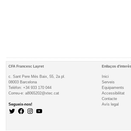
CFA Francesc Layret
Enllaços d'interè
c. Sant Pere Més Baix, 55, 2a pl.
Inici
08003 Barcelona
Serveis
Telèfon: +34 933 170 044
Equipaments
Correu-e: a8065202@xtec.cat
Accessibilitat
Contacte
Segueix-nos!
Avís legal