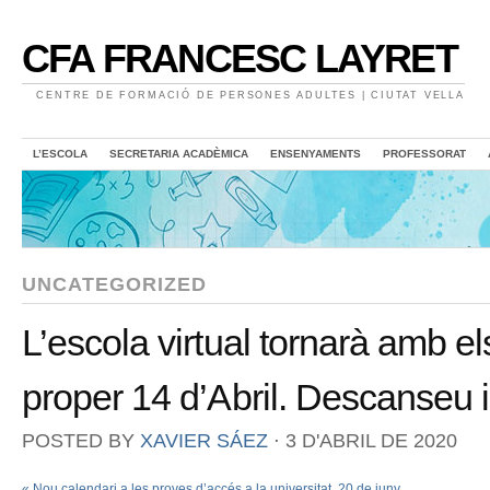
CFA FRANCESC LAYRET
CENTRE DE FORMACIÓ DE PERSONES ADULTES | CIUTAT VELLA
L’ESCOLA
SECRETARIA ACADÈMICA
ENSENYAMENTS
PROFESSORAT
UNCATEGORIZED
L’escola virtual tornarà amb e
proper 14 d’Abril. Descanseu 
POSTED BY
XAVIER SÁEZ
⋅
3 D'ABRIL DE 2020
«
Nou calendari a les proves d’accés a la universitat. 20 de juny