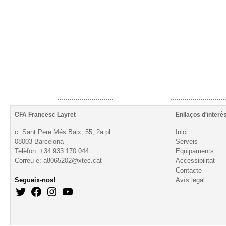
CFA Francesc Layret
Enllaços d'interè
c. Sant Pere Més Baix, 55, 2a pl.
Inici
08003 Barcelona
Serveis
Telèfon: +34 933 170 044
Equipaments
Correu-e: a8065202@xtec.cat
Accessibilitat
Contacte
Segueix-nos!
Avís legal