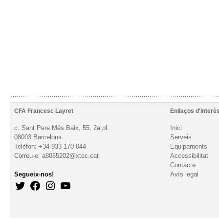
CFA Francesc Layret
Enllaços d'interè
c. Sant Pere Més Baix, 55, 2a pl.
Inici
08003 Barcelona
Serveis
Telèfon: +34 933 170 044
Equipaments
Correu-e: a8065202@xtec.cat
Accessibilitat
Contacte
Segueix-nos!
Avís legal