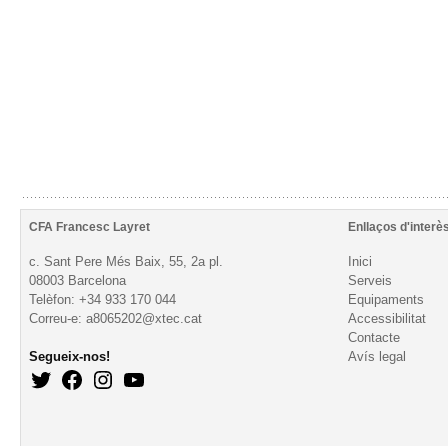
CFA Francesc Layret
Enllaços d'interè
c. Sant Pere Més Baix, 55, 2a pl.
Inici
08003 Barcelona
Serveis
Telèfon: +34 933 170 044
Equipaments
Correu-e: a8065202@xtec.cat
Accessibilitat
Contacte
Segueix-nos!
Avís legal