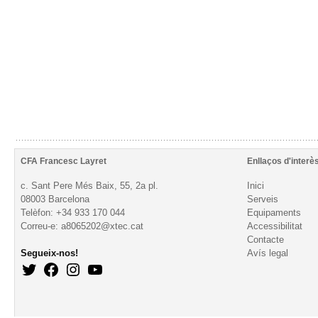
CFA Francesc Layret
Enllaços d'interè
c. Sant Pere Més Baix, 55, 2a pl.
Inici
08003 Barcelona
Serveis
Telèfon: +34 933 170 044
Equipaments
Correu-e: a8065202@xtec.cat
Accessibilitat
Contacte
Segueix-nos!
Avís legal