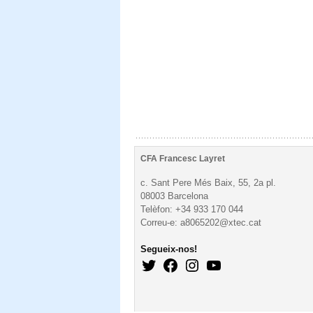
CFA Francesc Layret
c. Sant Pere Més Baix, 55, 2a pl.
08003 Barcelona
Telèfon: +34 933 170 044
Correu-e: a8065202@xtec.cat
Segueix-nos!