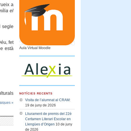
rueix a
ília el
l segle
éu, fet
ue està
Aula Virtual Moodle
lturals
NOTÍCIES RECENTS
Visita de l’alumnat al CRAM:
taiques
»
19 de juny de 2026
Lliurament de premis del 22è
Certamen Literari Escolar en
Llengües d’Origen
10 de juny
de 2026