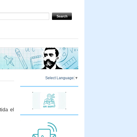
Select Language
▼
tida el