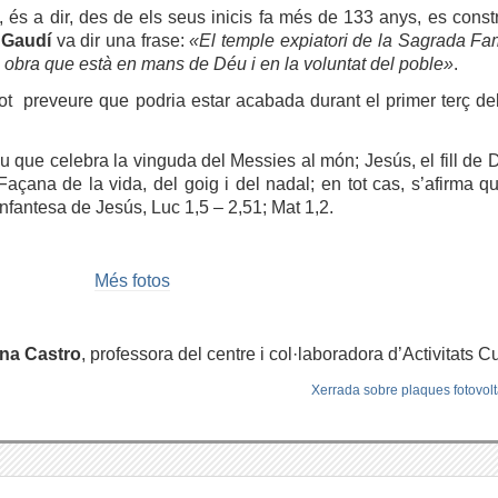
, és a dir, des de els seus inicis fa més de 133 anys, es const
,
Gaudí
va dir una frase:
«El temple expiatori de la Sagrada Fam
na obra que està en mans de Déu i en la voluntat del poble»
.
ot preveure que podria estar acabada durant el primer terç de
u que celebra la vinguda del Messies al món; Jesús, el fill de D
çana de la vida, del goig i del nadal; en tot cas, s’afirma q
infantesa de Jesús, Luc 1,5 – 2,51; Mat 1,2.
Més fotos
ina Castro
, professora del centre i col·laboradora d’Activitats Cu
Xerrada sobre plaques fotovol