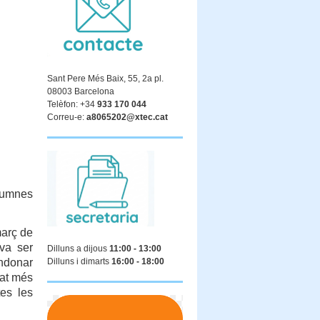
Sant Pere Més Baix, 55, 2a pl.
08003 Barcelona
Telèfon: +34
933 170 044
Correu-e:
a8065202@xtec.cat
lumnes
març de
 va ser
Dilluns a dijous
11:00 - 13:00
andonar
Dilluns i dimarts
16:00 - 18:00
tat més
tes les