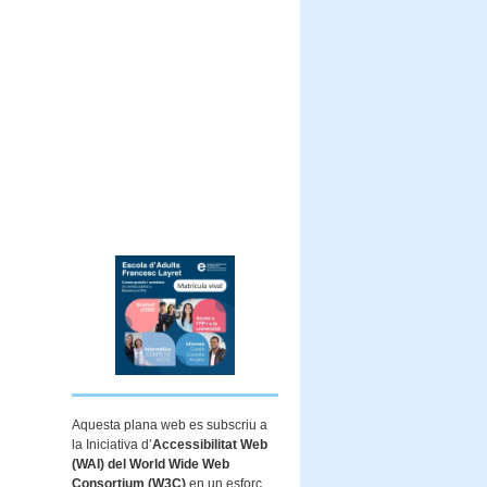
Aquesta plana web es subscriu a
la Iniciativa d’
Accessibilitat Web
(WAI) del World Wide Web
Consortium (W3C)
en un esforç