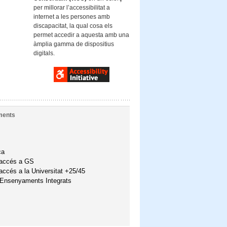
per millorar l’accessibilitat a
internet a les persones amb
discapacitat, la qual cosa els
permet accedir a aquesta amb una
àmplia gamma de dispositius
digitals.
ments
ca
'accés a GS
accés a la Universitat +25/45
'Ensenyaments Integrats