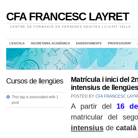
CFA FRANCESC LAYRET
CENTRE DE FORMACIÓ DE PERSONES ADULTES | CIUTAT VELLA
L’ESCOLA
SECRETARIA ACADÈMICA
ENSENYAMENTS
PROFESSORAT
Matrícula i inici del
Cursos de llengües
intensius de llengüe
POSTED BY
CFA FRANCESC LAYR
This tag is associated with 1
post
A partir del
16 de
matricular del se
intensius
de
català