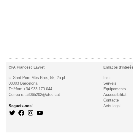
CFA Francesc Layret
Enllaços d'interè
c. Sant Pere Més Baix, 55, 2a pl.
Inici
08003 Barcelona
Serveis
Telèfon: +34 933 170 044
Equipaments
Correu-e: a8065202@xtec.cat
Accessibilitat
Contacte
Segueix-nos!
Avís legal