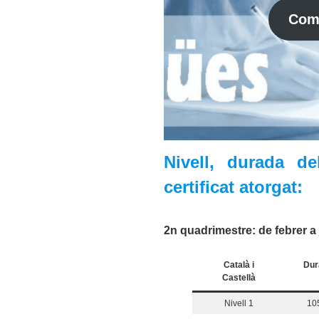
Com 
Nivell, durada d
certificat atorgat:
2n quadrimestre:
de febrer a
Català i
Dur
Castellà
Nivell 1
10