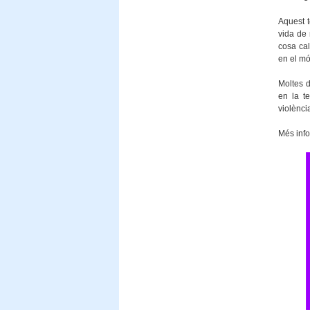
Aquest t
vida de 
cosa cal
en el mó
Moltes d
en la t
violènci
Més inf