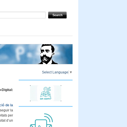
Select Language
▼
Digital:
ió de la
seguir la
itats per
itat d’un