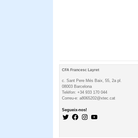
CFA Francesc Layret
c. Sant Pere Més Baix, 55, 2a pl.
08003 Barcelona
Telèfon: +34 933 170 044
Correu-e: a8065202@xtec.cat
Segueix-nos!