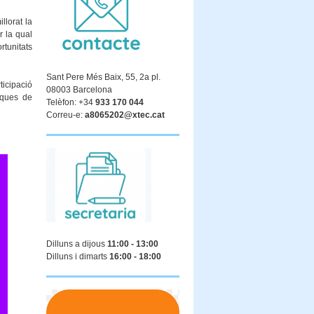
llorat la
r la qual
rtunitats
Sant Pere Més Baix, 55, 2a pl.
ticipació
08003 Barcelona
iques de
Telèfon: +34
933 170 044
Correu-e:
a8065202@xtec.cat
Dilluns a dijous
11:00 - 13:00
Dilluns i dimarts
16:00 - 18:00