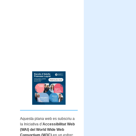
Aquesta plana web es subscriu a
la Iniciativa d’
Accessibilitat Web
(WAI) del World Wide Web
Consortium (W3C)
en un esforç