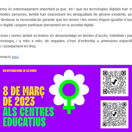
ema és extremadament important ja que, tot i que les tecnologies digitals han mi
moltes persones, també han exacerbant les desigualtats de gènere existents, pe
 destacar la necessitat de garantir que les dones i les nenes tinguin igualtat d’opo
n digital i puguin participar plenament en la societat digital.
ones i nenes també es troben en desavantatge en termes d’accés, habilitats i par
ecnologia, i a més a més, de vegades, s’han d’enfrontar a amenaces específ
a i assetjament en línia.
ormació
aquí
.