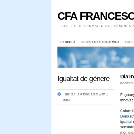
CFA FRANCESC
CENTRE DE FORMACIÓ DE PERSONES A
L’ESCOLA
SECRETARIA ACADÈMICA
ENSE
Dia I
Igualtat de gènere
POSTED
This tag is associated with 1
Enguany
post
Innovaci
Coincidi
Dona (
igualtat
sensibil
món digi