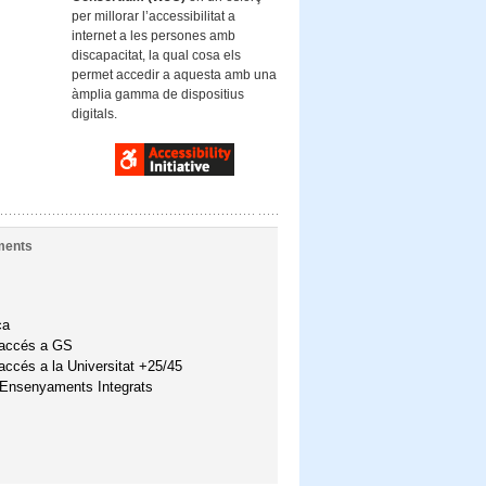
per millorar l’accessibilitat a
internet a les persones amb
discapacitat, la qual cosa els
permet accedir a aquesta amb una
àmplia gamma de dispositius
digitals.
ments
ca
'accés a GS
accés a la Universitat +25/45
'Ensenyaments Integrats