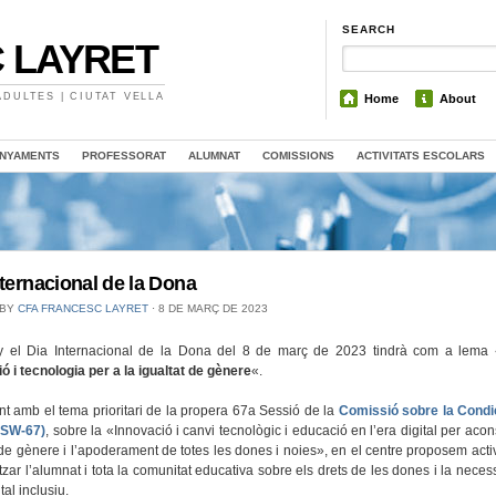
SEARCH
 LAYRET
DULTES | CIUTAT VELLA
Home
About
NYAMENTS
PROFESSORAT
ALUMNAT
COMISSIONS
ACTIVITATS ESCOLARS
nternacional de la Dona
 BY
CFA FRANCESC LAYRET
⋅
8 DE MARÇ DE 2023
 el Dia Internacional de la Dona del 8 de març de 2023 tindrà com a lema
«
ó i tecnologia per a la igualtat de gènere
«.
nt amb el tema prioritari de la propera 67a Sessió de la
Comissió sobre la Condic
CSW-67)
, sobre la «Innovació i canvi tecnològic i educació en l’era digital per acon
 de gènere i l’apoderament de totes les dones i noies», en el centre proposem activ
itzar l’alumnat i tota la comunitat educativa sobre els drets de les dones i la necess
tal inclusiu.