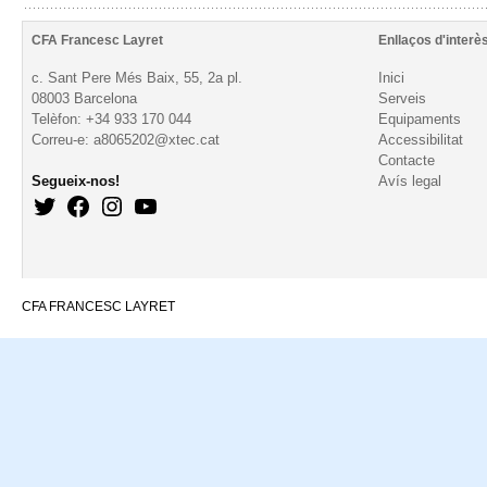
CFA Francesc Layret
Enllaços d'interè
c. Sant Pere Més Baix, 55, 2a pl.
Inici
08003 Barcelona
Serveis
Telèfon: +34 933 170 044
Equipaments
Correu-e: a8065202@xtec.cat
Accessibilitat
Contacte
Segueix-nos!
Avís legal
CFA FRANCESC LAYRET