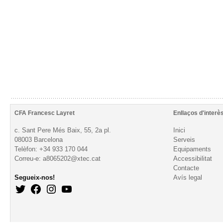
CFA Francesc Layret
Enllaços d'interè
c. Sant Pere Més Baix, 55, 2a pl.
Inici
08003 Barcelona
Serveis
Telèfon: +34 933 170 044
Equipaments
Correu-e: a8065202@xtec.cat
Accessibilitat
Contacte
Segueix-nos!
Avís legal