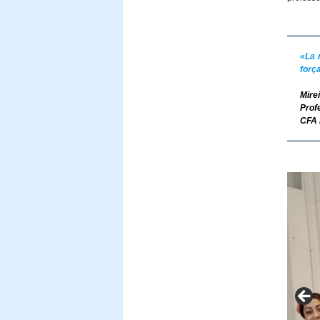
«La n
forç
Mirei
Prof
CFA 