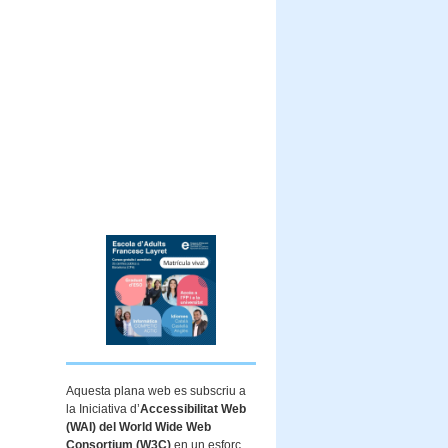
Aquesta plana web es subscriu a
la Iniciativa d’
Accessibilitat Web
(WAI) del World Wide Web
Consortium (W3C)
en un esforç