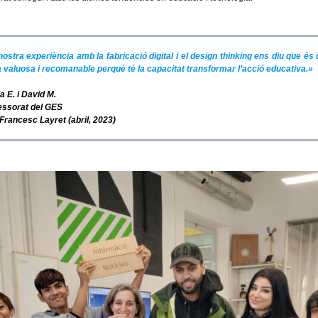
ostra experiència amb la fabricació digital i el
design thinking
ens diu que és 
a valuosa i recomanable perquè té la capacitat transformar l’acció educativa.»
a E. i David M.
essorat del GES
Francesc Layret (abril, 2023)