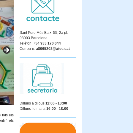
Sant Pere Més Baix, 55, 2a pl.
08003 Barcelona
Telèfon: +34
933 170 044
Correu-e:
a8065202@xtec.cat
Dilluns a dijous
11:00 - 13:00
Dilluns i dimarts
16:00 - 18:00
 tots els
tir’ els