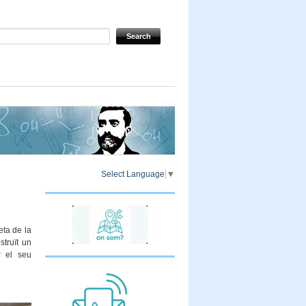
Select Language
▼
eta de la
struït un
r el seu