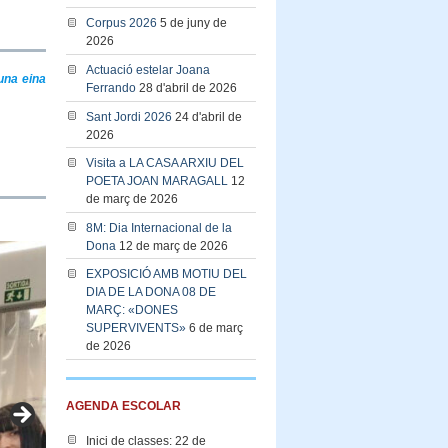
Corpus 2026
5 de juny de
2026
Actuació estelar Joana
una eina
Ferrando
28 d'abril de 2026
Sant Jordi 2026
24 d'abril de
2026
Visita a LA CASA ARXIU DEL
POETA JOAN MARAGALL
12
de març de 2026
8M: Dia Internacional de la
Dona
12 de març de 2026
EXPOSICIÓ AMB MOTIU DEL
DIA DE LA DONA 08 DE
MARÇ: «DONES
SUPERVIVENTS»
6 de març
de 2026
AGENDA ESCOLAR
Inici de classes: 22 de