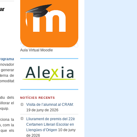
ar
Aula Virtual Moodle
rograma
nnovador
a generar
nterna de
comoditat
tiu dels
NOTÍCIES RECENTS
llorar el
Visita de l’alumnat al CRAM:
equip.
19 de juny de 2026
Lliurament de premis del 22è
rciona la
Certamen Literari Escolar en
s, com la
Llengües d’Origen
10 de juny
 que els
de 2026