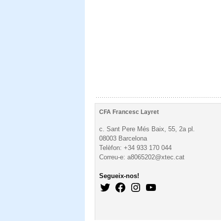
CFA Francesc Layret
c. Sant Pere Més Baix, 55, 2a pl.
08003 Barcelona
Telèfon: +34 933 170 044
Correu-e: a8065202@xtec.cat
Segueix-nos!