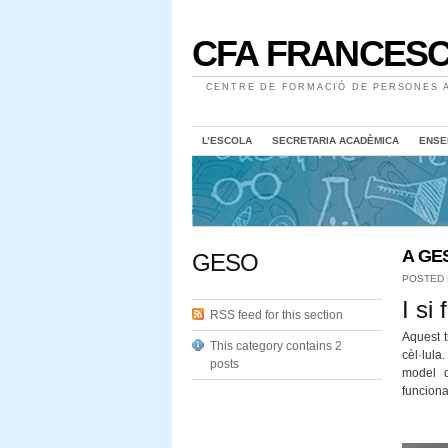
CFA FRANCESC
CENTRE DE FORMACIÓ DE PERSONES A
L’ESCOLA
SECRETARIA ACADÈMICA
ENSE
A GES
GESO
POSTED
I si
RSS feed for this section
Aquest t
This category contains 2
cèl·lula
posts
model d
funcion