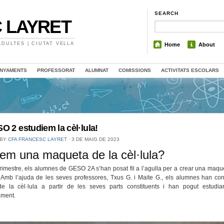
SEARCH
 LAYRET
DULTES | CIUTAT VELLA
Home
About
NYAMENTS
PROFESSORAT
ALUMNAT
COMISSIONS
ACTIVITATS ESCOLARS
O 2 estudiem la cèl·lula!
 BY
CFA FRANCESC LAYRET
⋅
3 DE MAIG DE 2023
 fem una maqueta de la cèl·lula?
rimestre, els alumnes de GESO 2A s’han posat fil a l’agulla per a crear una maqu
. Amb l’ajuda de les seves professores, Txus G. i Maite G., els alumnes han con
e la cèl·lula a partir de les seves parts constituents i han pogut estudia
ament.