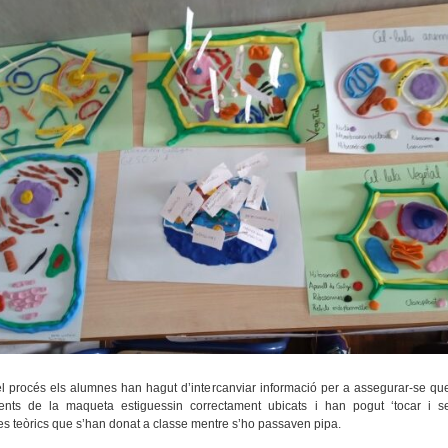
a maqueta de la cèl·lula!
l procés els alumnes han hagut d’intercanviar informació per a assegurar-se que
nts de la maqueta estiguessin correctament ubicats i han pogut ‘tocar i sen
s teòrics que s’han donat a classe mentre s’ho passaven pipa.