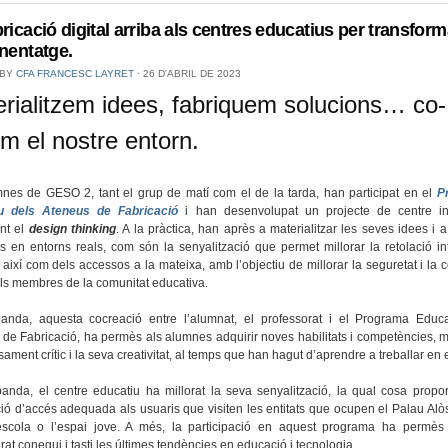
bricació digital arriba als centres educatius per transform
enentatge.
 BY
CFA FRANCESC LAYRET
⋅
26 D'ABRIL DE 2023
rialitzem idees, fabriquem solucions… co-
m el nostre entorn.
nes de GESO 2, tant el grup de matí com el de la tarda, han participat en el
P
u dels Ateneus de Fabricació
i han desenvolupat un projecte de centre i
nt el
design thinking
. A la pràctica, han après a materialitzar les seves idees i 
s en entorns reals, com són la senyalització que permet millorar la retolació i
, així com dels accessos a la mateixa, amb l’objectiu de millorar la seguretat i la 
els membres de la comunitat educativa.
anda, aquesta cocreació entre l’alumnat, el professorat i el Programa Educa
de Fabricació, ha permès als alumnes adquirir noves habilitats i competències, mi
ament crític i la seva creativitat, al temps que han hagut d’aprendre a treballar en 
banda, el centre educatiu ha millorat la seva senyalització, la qual cosa propo
ió d’accés adequada als usuaris que visiten les entitats que ocupen el Palau Alò
escola o l’espai jove. A més, la participació en aquest programa ha permès
rat conegui i tasti les últimes tendències en educació i tecnologia.