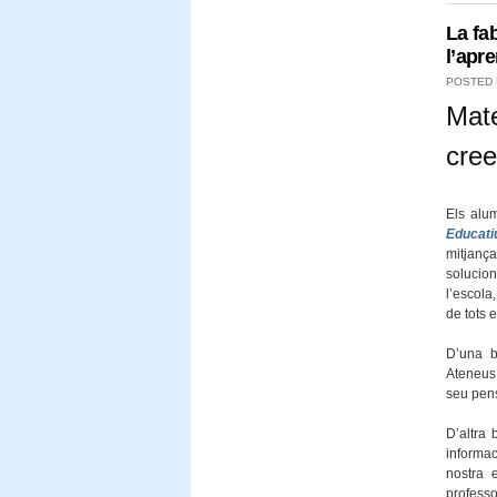
La fa
l’apr
POSTED
Mate
cree
Els alum
Educati
mitjança
solucion
l’escola
de tots 
D’una b
Ateneus 
seu pens
D’altra 
informac
nostra 
professo