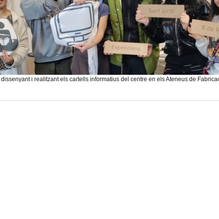
dissenyant i realitzant els cartells informatius del centre en els Ateneus de Fabrica