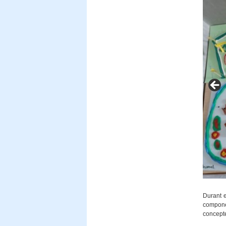
Fem un
Durant e
compone
concepte