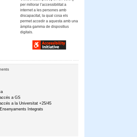
per millorar l’accessibilitat a
internet a les persones amb
discapacitat, la qual cosa els
permet accedir a aquesta amb una
àmplia gamma de dispositius
digitals.
ments
ca
'accés a GS
accés a la Universitat +25/45
'Ensenyaments Integrats