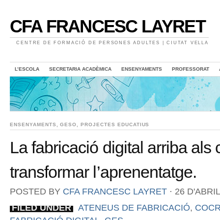
CFA FRANCESC LAYRET
CENTRE DE FORMACIÓ DE PERSONES ADULTES | CIUTAT VELLA
L’ESCOLA
SECRETARIA ACADÈMICA
ENSENYAMENTS
PROFESSORAT
ENSENYAMENTS
,
GESO
,
PROJECTES EDUCATIUS
La fabricació digital arriba als
transformar l’aprenentatge.
POSTED BY
CFA FRANCESC LAYRET
⋅
26 D'ABRI
FILED UNDER
ATENEUS DE FABRICACIÓ
,
COCR