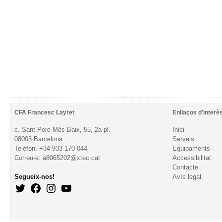
CFA Francesc Layret
Enllaços d'interè
c. Sant Pere Més Baix, 55, 2a pl.
Inici
08003 Barcelona
Serveis
Telèfon: +34 933 170 044
Equipaments
Correu-e: a8065202@xtec.cat
Accessibilitat
Contacte
Segueix-nos!
Avís legal