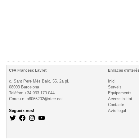
CFA Francesc Layret
Enllaços d'interè
c. Sant Pere Més Baix, 55, 2a pl.
Inici
08003 Barcelona
Serveis
Telèfon: +34 933 170 044
Equipaments
Correu-e: a8065202@xtec.cat
Accessibilitat
Contacte
Segueix-nos!
Avís legal