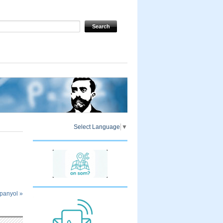
Select Language
▼
spanyol
»