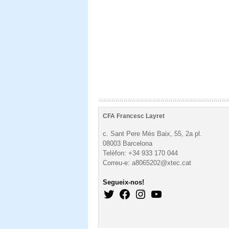
CFA Francesc Layret
c. Sant Pere Més Baix, 55, 2a pl.
08003 Barcelona
Telèfon: +34 933 170 044
Correu-e: a8065202@xtec.cat
Segueix-nos!