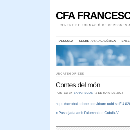
CFA FRANCESC
CENTRE DE FORMACIÓ DE PERSONES A
L’ESCOLA
SECRETARIA ACADÈMICA
ENSE
UNCATEGORIZED
Contes del món
POSTED BY
SARA PECOS
⋅
2 DE MAIG DE 2024
https://acrobat.adobe.com/id/urn:aaid:sc:E
«
Passejada amb l’alumnat de Català A1