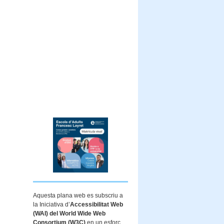
Aquesta plana web es subscriu a
la Iniciativa d’
Accessibilitat Web
(WAI) del World Wide Web
Consortium (W3C)
en un esforç