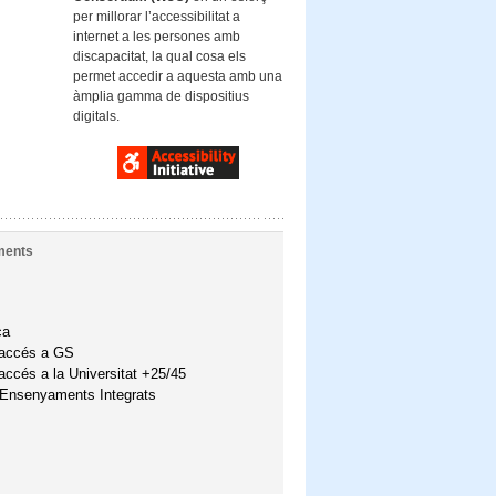
per millorar l’accessibilitat a
internet a les persones amb
discapacitat, la qual cosa els
permet accedir a aquesta amb una
àmplia gamma de dispositius
digitals.
ments
ca
'accés a GS
accés a la Universitat +25/45
'Ensenyaments Integrats