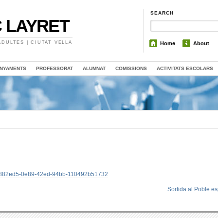
SEARCH
 LAYRET
DULTES | CIUTAT VELLA
Home
About
NYAMENTS
PROFESSORAT
ALUMNAT
COMISSIONS
ACTIVITATS ESCOLARS
U:02882ed5-0e89-42ed-94bb-110492b51732
Sortida al Poble e