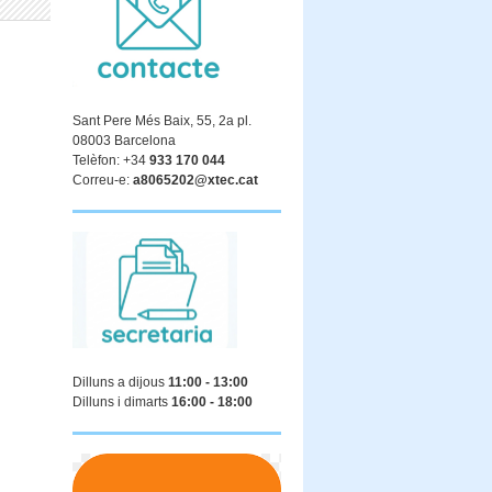
Sant Pere Més Baix, 55, 2a pl.
08003 Barcelona
Telèfon: +34
933 170 044
Correu-e:
a8065202@xtec.cat
Dilluns a dijous
11:00 - 13:00
Dilluns i dimarts
16:00 - 18:00