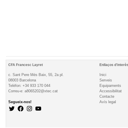
CFA Francesc Layret
Enllaços d'interè
c. Sant Pere Més Baix, 55, 2a pl.
Inici
08003 Barcelona
Serveis
Telèfon: +34 933 170 044
Equipaments
Correu-e: a8065202@xtec.cat
Accessibilitat
Contacte
Segueix-nos!
Avís legal