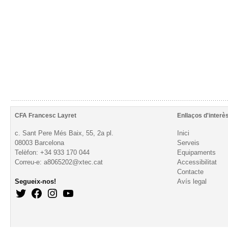
CFA Francesc Layret
Enllaços d'interè
c. Sant Pere Més Baix, 55, 2a pl.
Inici
08003 Barcelona
Serveis
Telèfon: +34 933 170 044
Equipaments
Correu-e: a8065202@xtec.cat
Accessibilitat
Contacte
Segueix-nos!
Avís legal