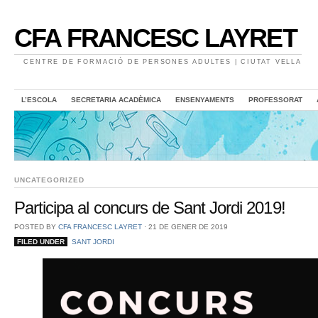
CFA FRANCESC LAYRET
CENTRE DE FORMACIÓ DE PERSONES ADULTES | CIUTAT VELLA
L’ESCOLA
SECRETARIA ACADÈMICA
ENSENYAMENTS
PROFESSORAT
UNCATEGORIZED
Participa al concurs de Sant Jordi 2019!
POSTED BY
CFA FRANCESC LAYRET
⋅
21 DE GENER DE 2019
FILED UNDER
SANT JORDI