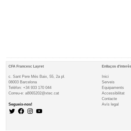
CFA Francesc Layret
Enllaços d'interè
c. Sant Pere Més Baix, 55, 2a pl.
Inici
08003 Barcelona
Serveis
Telèfon: +34 933 170 044
Equipaments
Correu-e: a8065202@xtec.cat
Accessibilitat
Contacte
Segueix-nos!
Avís legal