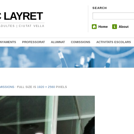
SEARCH
 LAYRET
DULTES | CIUTAT VELLA
Home
About
NYAMENTS
PROFESSORAT
ALUMNAT
COMISSIONS
ACTIVITATS ESCOLARS
MISSIONS
⋅
FULL SIZE IS
1920 × 2560
PIXELS