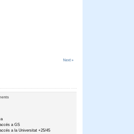
Next »
ments
ca
'accés a GS
accés a la Universitat +25/45