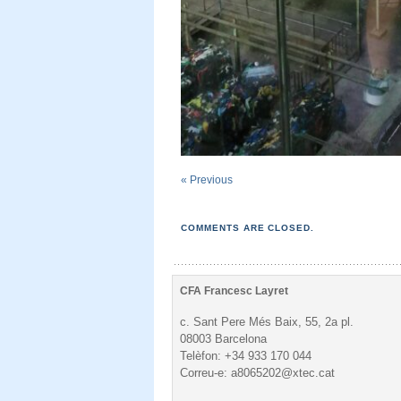
« Previous
COMMENTS ARE CLOSED.
CFA Francesc Layret
c. Sant Pere Més Baix, 55, 2a pl.
08003 Barcelona
Telèfon: +34 933 170 044
Correu-e: a8065202@xtec.cat