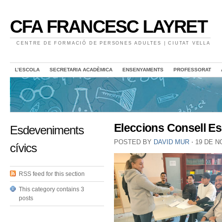
CFA FRANCESC LAYRET
CENTRE DE FORMACIÓ DE PERSONES ADULTES | CIUTAT VELLA
L’ESCOLA
SECRETARIA ACADÈMICA
ENSENYAMENTS
PROFESSORAT
Eleccions Consell Es
Esdeveniments
POSTED BY
DAVID MUR
⋅
19 DE N
cívics
RSS feed for this section
This category contains 3
posts