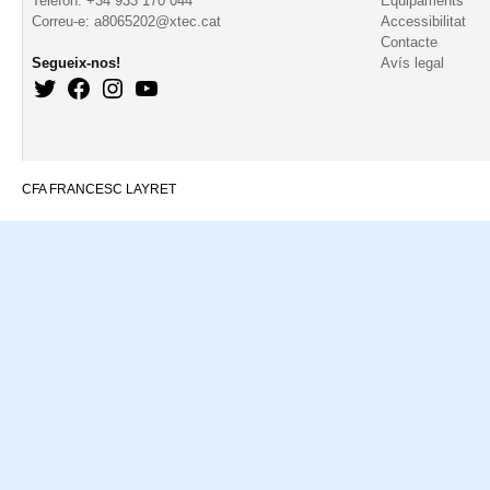
Telèfon: +34 933 170 044
Equipaments
Correu-e: a8065202@xtec.cat
Accessibilitat
Contacte
Segueix-nos!
Avís legal
CFA FRANCESC LAYRET