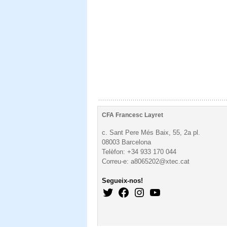
CFA Francesc Layret
c. Sant Pere Més Baix, 55, 2a pl.
08003 Barcelona
Telèfon: +34 933 170 044
Correu-e: a8065202@xtec.cat
Segueix-nos!