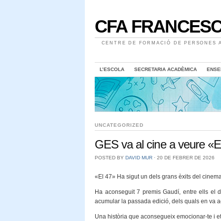
CFA FRANCESC
CENTRE DE FORMACIÓ DE PERSONES A
L’ESCOLA
SECRETARIA ACADÈMICA
ENSE
UNCATEGORIZED
GES va al cine a veure «E
POSTED BY
DAVID MUR
⋅
20 DE FEBRER DE 2026
«El 47» Ha sigut un dels grans èxits del cinema
Ha aconseguit 7 premis Gaudí, entre ells el d
acumular la passada edició, dels quals en va ac
Una història que aconsegueix emocionar-te i e