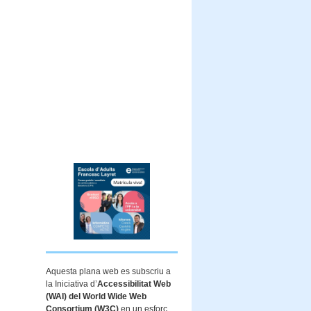
Aquesta plana web es subscriu a
la Iniciativa d’
Accessibilitat Web
(WAI) del World Wide Web
Consortium (W3C)
en un esforç