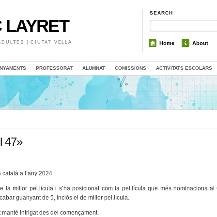
SEARCH
 LAYRET
DULTES | CIUTAT VELLA
Home
About
NYAMENTS
PROFESSORAT
ALUMNAT
COMISSIONS
ACTIVITATS ESCOLARS
l 47»
 català a l’any 2024.
e la millor pel.lícula i s’ha posicionat com la pel.lícula que més nominacions a
abar guanyant de 5, inclòs el de millor pel.lícula.
t manté intrigat des del començament.