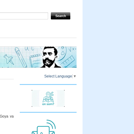
Select Language
▼
l Goya va