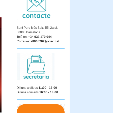
Sant Pere Més Baix, 55, 2a pl.
08003 Barcelona
Telèfon: +34
933 170 044
Correu-e:
a8065202@xtec.cat
Dilluns a dijous
11:00 - 13:00
Dilluns i dimarts
16:00 - 18:00