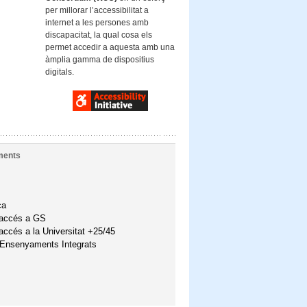
per millorar l’accessibilitat a
internet a les persones amb
discapacitat, la qual cosa els
permet accedir a aquesta amb una
àmplia gamma de dispositius
digitals.
ments
ca
'accés a GS
accés a la Universitat +25/45
'Ensenyaments Integrats