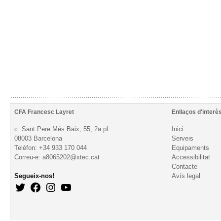
CFA Francesc Layret
Enllaços d'interè
c. Sant Pere Més Baix, 55, 2a pl.
Inici
08003 Barcelona
Serveis
Telèfon: +34 933 170 044
Equipaments
Correu-e: a8065202@xtec.cat
Accessibilitat
Contacte
Segueix-nos!
Avís legal